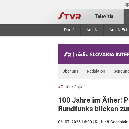
S
Televízia
Rádiá
Archív
Archív Ext
Über uns
Redaktion
Sendun
«
Zurück / späť
100 Jahre im Äther: 
Rundfunks blicken zu
06. 07. 2026 16:00 | Kultur & Geschich