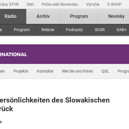
právy STVR
Deti
Pečie celé Slovensko
Výročie
E-SHOP
Rádio
Archív
Program
Novinky
ra
Program
Relácie
Podcasty
SOSR
DAB+
gen
Projekte
Kontakte
Wie Sie uns hören
QSL
Prog
Persönlichkeiten des Slowakischen
rück
te