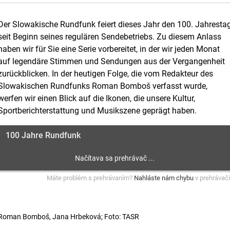
Der Slowakische Rundfunk feiert dieses Jahr den 100. Jahresta
seit Beginn seines regulären Sendebetriebs. Zu diesem Anlass
haben wir für Sie eine Serie vorbereitet, in der wir jeden Monat
auf legendäre Stimmen und Sendungen aus der Vergangenheit
zurückblicken. In der heutigen Folge, die vom Redakteur des
Slowakischen Rundfunks Roman Bomboš verfasst wurde,
werfen wir einen Blick auf die Ikonen, die unsere Kultur,
Sportberichterstattung und Musikszene geprägt haben.
100 Jahre Rundfunk
Máte problém s prehrávaním?
Nahláste nám chybu
v prehrávači
Roman Bomboš, Jana Hrbeková; Foto: TASR