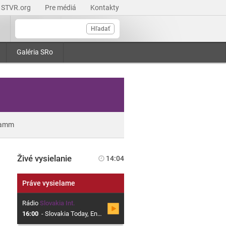
STVR.org
Pre médiá
Kontakty
Hľadať
Galéria SRo
ramm
Živé vysielanie
14:04
Práve vysielame
Rádio
Slovakia Int.
16:00
-
Slovakia Today, English Language Current Affairs Programme from Slovak Radio