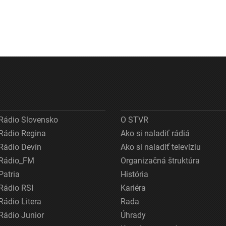
Rádio Slovensko
O STVR
Rádio Regina
Ako si naladiť rádiá
Rádio Devín
Ako si naladiť televíziu
Rádio_FM
Organizačná štruktúra
Patria
História
Rádio RSI
Kariéra
Rádio Litera
Rada
Rádio Junior
Úhrady