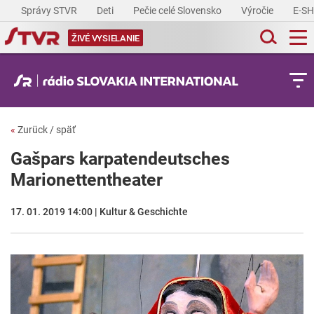
Správy STVR
Deti
Pečie celé Slovensko
Výročie
E-S
ŽIVÉ VYSIELANIE
«
Zurück / späť
Gašpars karpatendeutsches
Marionettentheater
17. 01. 2019 14:00 | Kultur & Geschichte