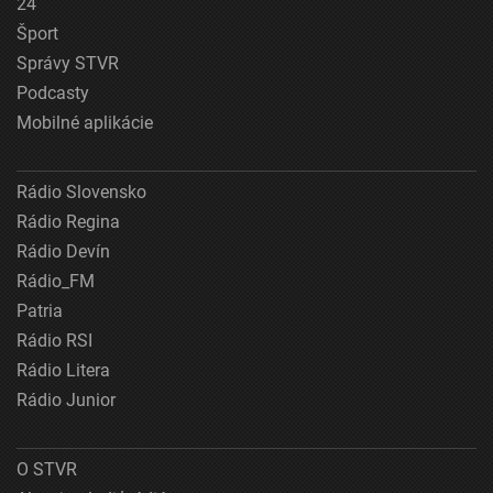
24
Šport
Správy STVR
Podcasty
Mobilné aplikácie
Rádio Slovensko
Rádio Regina
Rádio Devín
Rádio_FM
Patria
Rádio RSI
Rádio Litera
Rádio Junior
O STVR