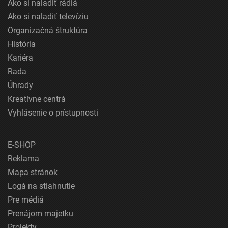
Ako si naladiť rádiá
Ako si naladiť televíziu
Organizačná štruktúra
História
Kariéra
Rada
Úhrady
Kreatívne centrá
Vyhlásenie o prístupnosti
E-SHOP
Reklama
Mapa stránok
Logá na stiahnutie
Pre médiá
Prenájom majetku
Projekty