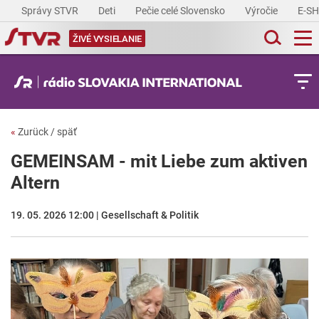
Správy STVR
Deti
Pečie celé Slovensko
Výročie
E-S
ŽIVÉ VYSIELANIE
«
Zurück / späť
GEMEINSAM - mit Liebe zum aktiven
Altern
19. 05. 2026 12:00 | Gesellschaft & Politik