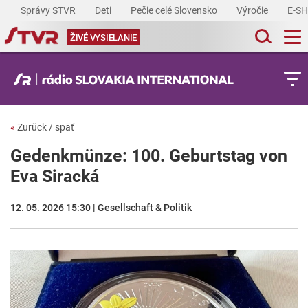
Správy STVR
Deti
Pečie celé Slovensko
Výročie
E-S
ŽIVÉ VYSIELANIE
«
Zurück / späť
Gedenkmünze: 100. Geburtstag von
Eva Siracká
12. 05. 2026 15:30 | Gesellschaft & Politik