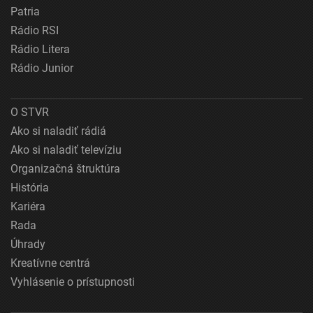
Patria
Rádio RSI
Rádio Litera
Rádio Junior
O STVR
Ako si naladiť rádiá
Ako si naladiť televíziu
Organizačná štruktúra
História
Kariéra
Rada
Úhrady
Kreatívne centrá
Vyhlásenie o prístupnosti