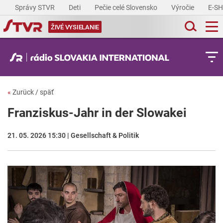
Správy STVR
Deti
Pečie celé Slovensko
Výročie
E-S
ŽIVÉ VYSIELANIE
«
Zurück / späť
Franziskus-Jahr in der Slowakei
21. 05. 2026 15:30 | Gesellschaft & Politik