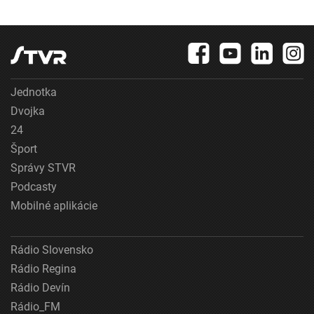
Jednotka
Dvojka
24
Šport
Správy STVR
Podcasty
Mobilné aplikácie
Rádio Slovensko
Rádio Regina
Rádio Devín
Rádio_FM