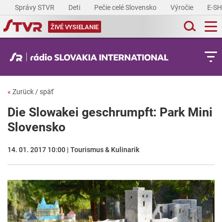
Správy STVR
Deti
Pečie celé Slovensko
Výročie
E-S
ŽIVÉ VYSIELANIE
«
Zurück / späť
Die Slowakei geschrumpft: Park Mini
Slovensko
14. 01. 2017 10:00 | Tourismus & Kulinarik