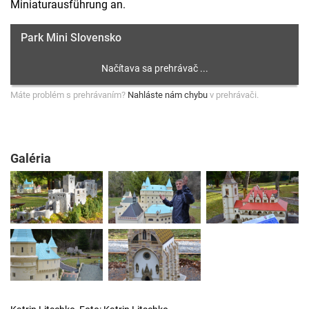
Miniaturausführung an.
Park Mini Slovensko
Máte problém s prehrávaním?
Nahláste nám chybu
v prehrávači.
Galéria