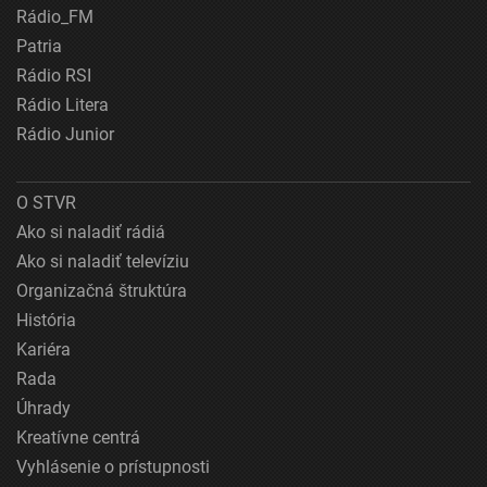
Rádio_FM
Patria
Rádio RSI
Rádio Litera
Rádio Junior
O STVR
Ako si naladiť rádiá
Ako si naladiť televíziu
Organizačná štruktúra
História
Kariéra
Rada
Úhrady
Kreatívne centrá
Vyhlásenie o prístupnosti