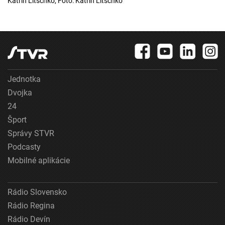
Katrin Litschko, Foto: Katrin Litschko
Jednotka
Dvojka
24
Šport
Správy STVR
Podcasty
Mobilné aplikácie
Rádio Slovensko
Rádio Regina
Rádio Devín