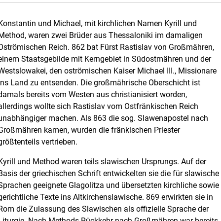
Konstantin und Michael, mit kirchlichen Namen Kyrill und
Method, waren zwei Brüder aus Thessaloniki im damaligen
Oströmischen Reich. 862 bat Fürst Rastislav von Großmähren,
einem Staatsgebilde mit Kerngebiet in Südostmähren und der
Westslowakei, den oströmischen Kaiser Michael III., Missionare
ins Land zu entsenden. Die großmährische Oberschicht ist
damals bereits vom Westen aus christianisiert worden,
allerdings wollte sich Rastislav vom Ostfränkischen Reich
unabhängiger machen. Als 863 die sog. Slawenapostel nach
Großmähren kamen, wurden die fränkischen Priester
größtenteils vertrieben.
Kyrill und Method waren teils slawischen Ursprungs. Auf der
Basis der griechischen Schrift entwickelten sie die für slawische
Sprachen geeignete Glagolitza und übersetzten kirchliche sowie
gerichtliche Texte ins Altkirchenslawische. 869 erwirkten sie in
Rom die Zulassung des Slawischen als offizielle Sprache der
Liturgie. Nach Methods Rückkehr nach Großmähren war bereits