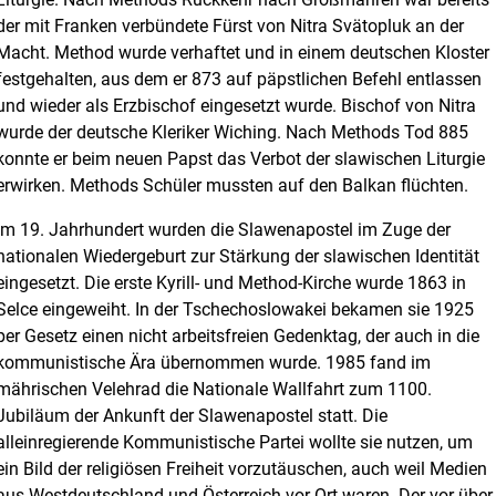
der mit Franken verbündete Fürst von Nitra Svätopluk an der
Macht. Method wurde verhaftet und in einem deutschen Kloster
festgehalten, aus dem er 873 auf päpstlichen Befehl entlassen
und wieder als Erzbischof eingesetzt wurde. Bischof von Nitra
wurde der deutsche Kleriker Wiching. Nach Methods Tod 885
konnte er beim neuen Papst das Verbot der slawischen Liturgie
erwirken. Methods Schüler mussten auf den Balkan flüchten.
Im 19. Jahrhundert wurden die Slawenapostel im Zuge der
nationalen Wiedergeburt zur Stärkung der slawischen Identität
eingesetzt. Die erste Kyrill- und Method-Kirche wurde 1863 in
Selce eingeweiht. In der Tschechoslowakei bekamen sie 1925
per Gesetz einen nicht arbeitsfreien Gedenktag, der auch in die
kommunistische Ära übernommen wurde. 1985 fand im
mährischen Velehrad die Nationale Wallfahrt zum 1100.
Jubiläum der Ankunft der Slawenapostel statt. Die
alleinregierende Kommunistische Partei wollte sie nutzen, um
ein Bild der religiösen Freiheit vorzutäuschen, auch weil Medien
aus Westdeutschland und Österreich vor Ort waren. Der vor über