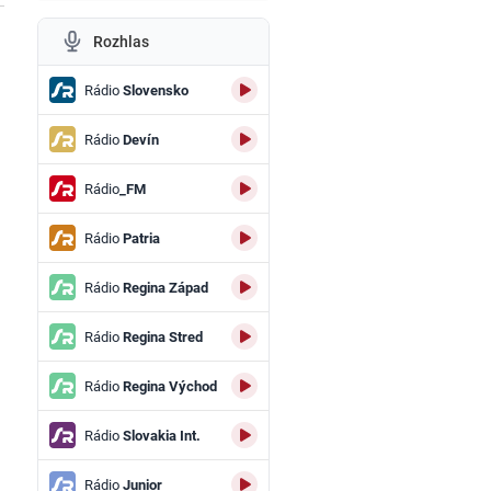
Rozhlas
Rádio
Slovensko
Rádio
Devín
Rádio
_FM
Rádio
Patria
Rádio
Regina Západ
Rádio
Regina Stred
Rádio
Regina Východ
Rádio
Slovakia Int.
Rádio
Junior