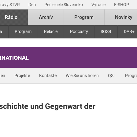
právy STVR
Deti
Pečie celé Slovensko
Výročie
E-SHOP
Rádio
Archív
Program
Novinky
ra
Program
Relácie
Podcasty
SOSR
DAB+
gen
Projekte
Kontakte
Wie Sie uns hören
QSL
Prog
eschichte und Gegenwart der