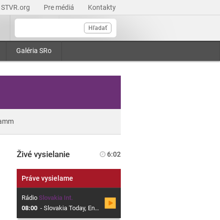
STVR.org
Pre médiá
Kontakty
Hľadať
Galéria SRo
ramm
Živé vysielanie
6:02
Práve vysielame
Rádio
Slovakia Int.
08:00
-
Slovakia Today, English Language Current Affairs Programme from Slovak Radio