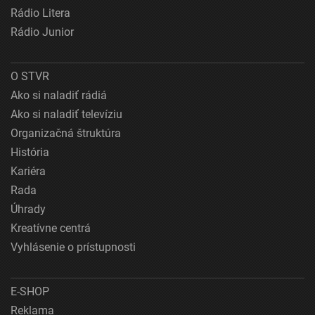
Rádio Litera
Rádio Junior
O STVR
Ako si naladiť rádiá
Ako si naladiť televíziu
Organizačná štruktúra
História
Kariéra
Rada
Úhrady
Kreatívne centrá
Vyhlásenie o prístupnosti
E-SHOP
Reklama