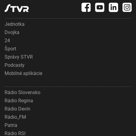
Jednotka
Dvojka
24
Šport
Správy STVR
Podcasty
Mobilné aplikácie
Rádio Slovensko
Rádio Regina
Rádio Devín
Rádio_FM
Patria
Rádio RSI