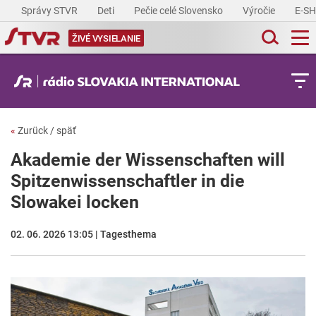
Správy STVR
Deti
Pečie celé Slovensko
Výročie
E-S
ŽIVÉ VYSIELANIE
«
Zurück / späť
Akademie der Wissenschaften will
Spitzenwissenschaftler in die
Slowakei locken
02. 06. 2026 13:05 | Tagesthema