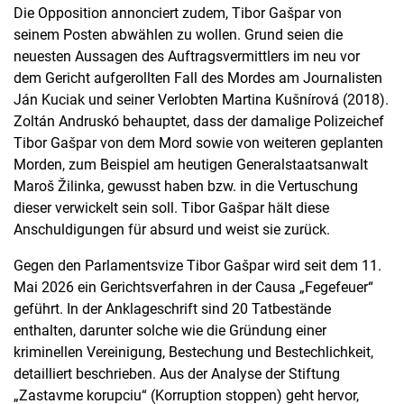
Die Opposition annonciert zudem, Tibor Gašpar von
seinem Posten abwählen zu wollen. Grund seien die
neuesten Aussagen des Auftragsvermittlers im neu vor
dem Gericht aufgerollten Fall des Mordes am Journalisten
Ján Kuciak und seiner Verlobten Martina Kušnírová (2018).
Zoltán Andruskó behauptet, dass der damalige Polizeichef
Tibor Gašpar von dem Mord sowie von weiteren geplanten
Morden, zum Beispiel am heutigen Generalstaatsanwalt
Maroš Žilinka, gewusst haben bzw. in die Vertuschung
dieser verwickelt sein soll. Tibor Gašpar hält diese
Anschuldigungen für absurd und weist sie zurück.
Gegen den Parlamentsvize Tibor Gašpar wird seit dem 11.
Mai 2026 ein Gerichtsverfahren in der Causa „Fegefeuer“
geführt. In der Anklageschrift sind 20 Tatbestände
enthalten, darunter solche wie die Gründung einer
kriminellen Vereinigung, Bestechung und Bestechlichkeit,
detailliert beschrieben. Aus der Analyse der Stiftung
„Zastavme korupciu“ (Korruption stoppen) geht hervor,