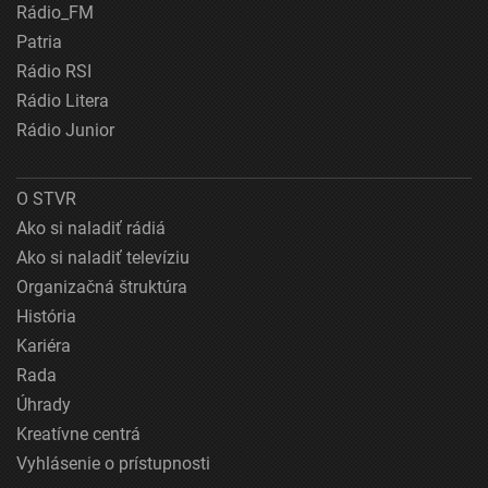
Rádio_FM
Patria
Rádio RSI
Rádio Litera
Rádio Junior
O STVR
Ako si naladiť rádiá
Ako si naladiť televíziu
Organizačná štruktúra
História
Kariéra
Rada
Úhrady
Kreatívne centrá
Vyhlásenie o prístupnosti