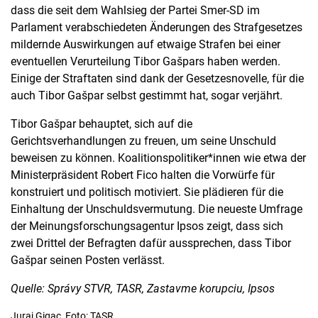
dass die seit dem Wahlsieg der Partei Smer-SD im
Parlament verabschiedeten Änderungen des Strafgesetzes
mildernde Auswirkungen auf etwaige Strafen bei einer
eventuellen Verurteilung Tibor Gašpars haben werden.
Einige der Straftaten sind dank der Gesetzesnovelle, für die
auch Tibor Gašpar selbst gestimmt hat, sogar verjährt.
Tibor Gašpar behauptet, sich auf die
Gerichtsverhandlungen zu freuen, um seine Unschuld
beweisen zu können. Koalitionspolitiker*innen wie etwa der
Ministerpräsident Robert Fico halten die Vorwürfe für
konstruiert und politisch motiviert. Sie plädieren für die
Einhaltung der Unschuldsvermutung. Die neueste Umfrage
der Meinungsforschungsagentur Ipsos zeigt, dass sich
zwei Drittel der Befragten dafür aussprechen, dass Tibor
Gašpar seinen Posten verlässt.
Quelle: Správy STVR, TASR, Zastavme korupciu, Ipsos
Juraj Gigac, Foto: TASR