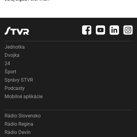
Jednotka
Dvojka
24
Šport
Správy STVR
Podcasty
Mobilné aplikácie
Rádio Slovensko
Rádio Regina
Rádio Devín