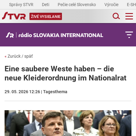
Správy STVR
Deti
Pečie celé Slovensko
Výročie
E-S
ŽIVÉ VYSIELANIE
«
Zurück / späť
Eine saubere Weste haben – die
neue Kleiderordnung im Nationalrat
29. 05. 2026 12:26 | Tagesthema