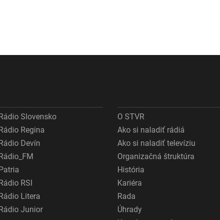
Rádio Slovensko
O STVR
Rádio Regina
Ako si naladiť rádiá
Rádio Devín
Ako si naladiť televíziu
Rádio_FM
Organizačná štruktúra
Patria
História
Rádio RSI
Kariéra
Rádio Litera
Rada
Rádio Junior
Úhrady