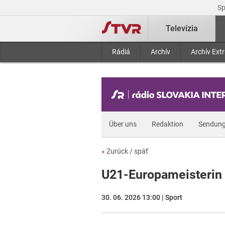
S
Televízia
Rádiá
Archív
Archív Ext
Über uns
Redaktion
Sendun
«
Zurück / späť
U21-Europameisterin 
30. 06. 2026 13:00 | Sport