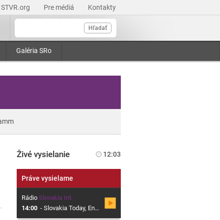
STVR.org
Pre médiá
Kontakty
Hľadať
Galéria SRo
ramm
Živé vysielanie
12:03
Práve vysielame
Rádio
Slovakia Int.
14:00
-
Slovakia Today, English Language Current Affairs Programme from Slovak Radio