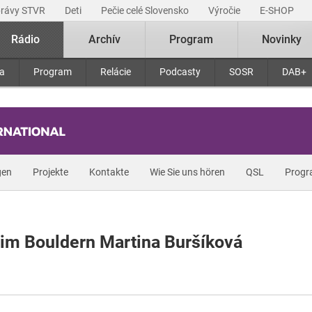
právy STVR
Deti
Pečie celé Slovensko
Výročie
E-SHOP
Rádio
Archív
Program
Novinky
ra
Program
Relácie
Podcasty
SOSR
DAB+
gen
Projekte
Kontakte
Wie Sie uns hören
QSL
Prog
im Bouldern Martina Buršíková