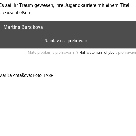
Es sei ihr Traum gewesen, ihre Jugendkarriere mit einem Titel
abzuschließen...
Martina Bursikova
Máte problém s prehrávaním?
Nahláste nám chybu
v prehrávači
Marika Antašová; Foto: TASR