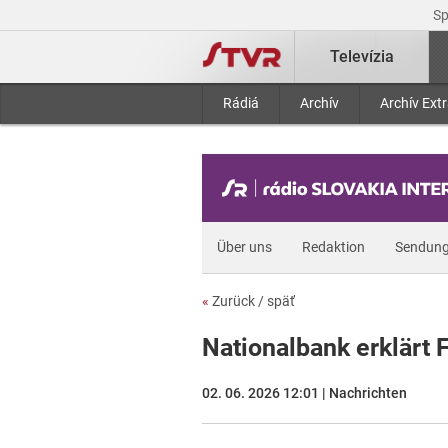
S
Televízia
Rádiá
Archív
Archív Ext
Über uns
Redaktion
Sendun
«
Zurück / späť
Nationalbank erklärt 
02. 06. 2026 12:01 | Nachrichten