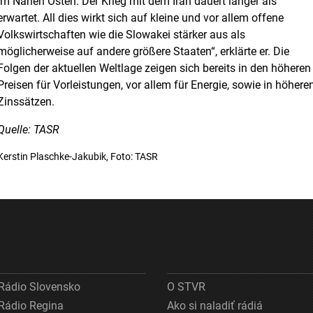
im Nahen Osten. Der Krieg mit dem Iran dauert länger als
erwartet. All dies wirkt sich auf kleine und vor allem offene
Volkswirtschaften wie die Slowakei stärker aus als
möglicherweise auf andere größere Staaten“, erklärte er. Die
Folgen der aktuellen Weltlage zeigen sich bereits in den höheren
Preisen für Vorleistungen, vor allem für Energie, sowie in höhere
Zinssätzen.
Quelle: TASR
Kerstin Plaschke-Jakubik, Foto: TASR
Rádio Slovensko
O STVR
Rádio Regina
Ako si naladiť rádiá