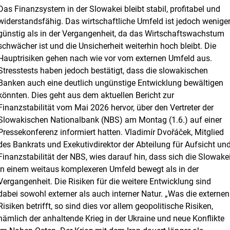
Das Finanzsystem in der Slowakei bleibt stabil, profitabel und
widerstandsfähig. Das wirtschaftliche Umfeld ist jedoch wenige
günstig als in der Vergangenheit, da das Wirtschaftswachstum
schwächer ist und die Unsicherheit weiterhin hoch bleibt. Die
Hauptrisiken gehen nach wie vor vom externen Umfeld aus.
Stresstests haben jedoch bestätigt, dass die slowakischen
Banken auch eine deutlich ungünstige Entwicklung bewältigen
könnten. Dies geht aus dem aktuellen Bericht zur
Finanzstabilität vom Mai 2026 hervor, über den Vertreter der
Slowakischen Nationalbank (NBS) am Montag (1.6.) auf einer
Pressekonferenz informiert hatten. Vladimír Dvořáček, Mitglied
des Bankrats und Exekutivdirektor der Abteilung für Aufsicht un
Finanzstabilität der NBS, wies darauf hin, dass sich die Slowake
in einem weitaus komplexeren Umfeld bewegt als in der
Vergangenheit. Die Risiken für die weitere Entwicklung sind
dabei sowohl externer als auch interner Natur. „Was die externen
Risiken betrifft, so sind dies vor allem geopolitische Risiken,
nämlich der anhaltende Krieg in der Ukraine und neue Konflikte