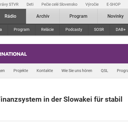
právy STVR
Deti
Pečie celé Slovensko
Výročie
E-SHOP
Rádio
Archív
Program
Novinky
ra
Program
Relácie
Podcasty
SOSR
DAB+
gen
Projekte
Kontakte
Wie Sie uns hören
QSL
Prog
Finanzsystem in der Slowakei für stabil