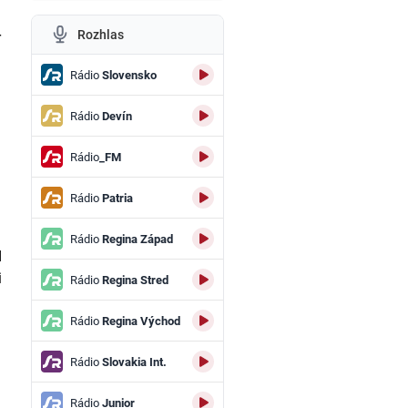
Rozhlas
r
Rádio
Slovensko
Rádio
Devín
Rádio
_FM
Rádio
Patria
Rádio
Regina Západ
d
i
Rádio
Regina Stred
Rádio
Regina Východ
Rádio
Slovakia Int.
Rádio
Junior