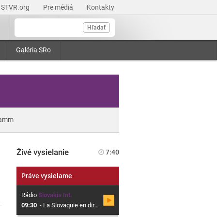
STVR.org
Pre médiá
Kontakty
Hľadať
Galéria SRo
ramm
Živé vysielanie
7:40
Práve vysielame
Rádio
Slovakia Int.
09:30
-
La Slovaquie en direct, Magazine en français sur la Slovaquie