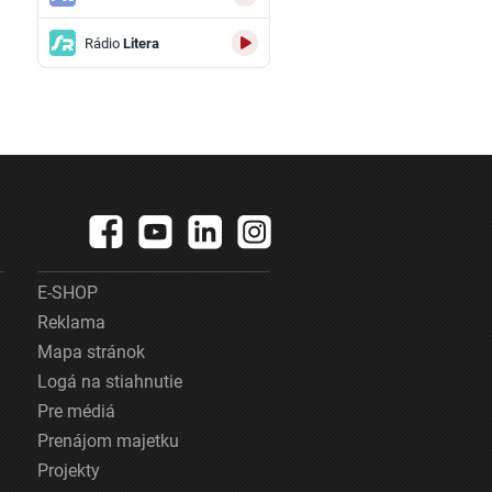
Rádio
Litera
E-SHOP
Reklama
Mapa stránok
Logá na stiahnutie
Pre médiá
Prenájom majetku
Projekty