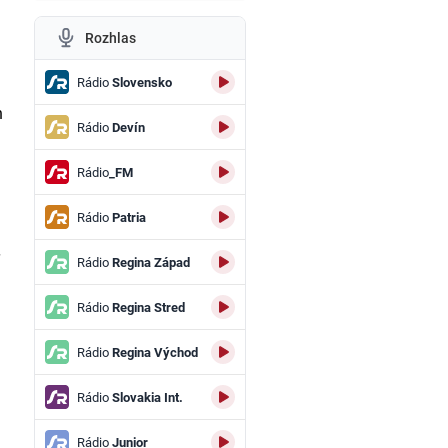
Rozhlas
Rádio
Slovensko
n
Rádio
Devín
,
Rádio
_FM
Rádio
Patria
r
Rádio
Regina Západ
Rádio
Regina Stred
Rádio
Regina Východ
Rádio
Slovakia Int.
Rádio
Junior