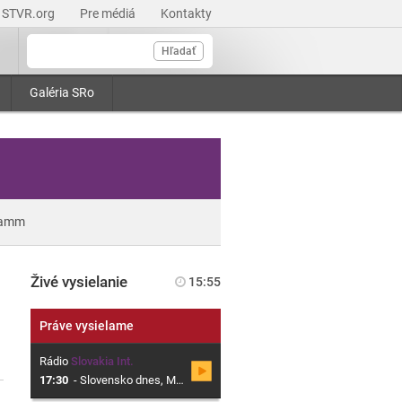
STVR.org
Pre médiá
Kontakty
Hľadať
Galéria SRo
ramm
Živé vysielanie
15:55
Práve vysielame
Rádio
Slovakia Int.
17:30
-
Slovensko dnes, Magazín o Slovensku