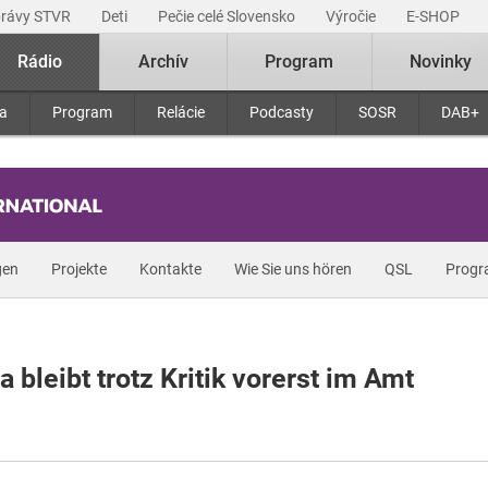
právy STVR
Deti
Pečie celé Slovensko
Výročie
E-SHOP
Rádio
Archív
Program
Novinky
ra
Program
Relácie
Podcasty
SOSR
DAB+
gen
Projekte
Kontakte
Wie Sie uns hören
QSL
Prog
bleibt trotz Kritik vorerst im Amt