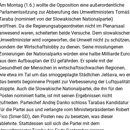
Am Montag (1.6.) wollte die Opposition eine außerordentliche
Parlamentssitzung zur Abberufung des Umweltministers Tomáš
Taraba (nominiert von der Slowakischen Nationalpartei)
eröffnen. Da die Regierungsabgeordneten nicht im Plenarsaal
anwesend waren, scheiterten beide Versuche. Dem slowakische
Umweltminister wird vorgeworfen, die Umwelt nicht zu schützen
sondern der Wirtschaftslobby zu dienen. Seine misslungenen
Zonierungen der Nationalparks würden eine halbe Milliarde Euro
aus dem Aufbauplan der EU gefährden. Er spiele mit der
Gesundheit der Menschen in wirtschaftsschwachen Regionen,
wie etwa im Tal um das smoggeplagte Städtchen Jelšava, wo e
das bereits begonnene Projekt zur Verbesserung der Luftqualität
stoppte. Auch die Slowakische Nationalpartei, die ihn für den
Posten nominiert hatte, ist mit seinen Ergebnissen nicht
zufrieden. Parteichef Andrej Danko schloss Tarabas Kandidatur
für die Partei aus und verlangte vom Ministerpräsidenten Robert
Fico (Smer-SD), den Posten neu zu besetzen, was dieser
ablehnte. Stattdessen soll sich die Partei mit dem