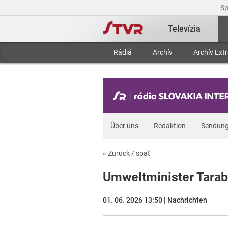
S
Televízia
Rádiá
Archív
Archív Ext
Über uns
Redaktion
Sendun
«
Zurück / späť
Umweltminister Taraba 
01. 06. 2026 13:50 | Nachrichten