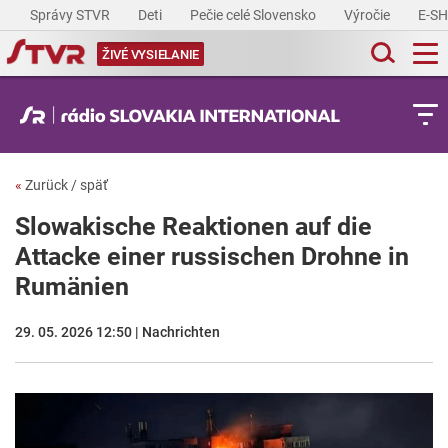
Správy STVR
Deti
Pečie celé Slovensko
Výročie
E-S
ŽIVÉ VYSIELANIE
«
Zurück / späť
Slowakische Reaktionen auf die
Attacke einer russischen Drohne in
Rumänien
29. 05. 2026 12:50 | Nachrichten