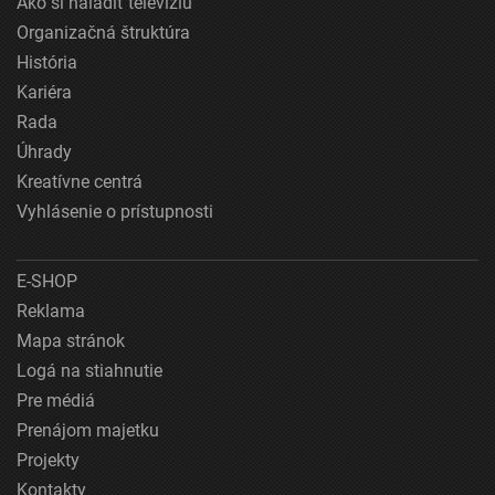
Ako si naladiť televíziu
Organizačná štruktúra
História
Kariéra
Rada
Úhrady
Kreatívne centrá
Vyhlásenie o prístupnosti
E-SHOP
Reklama
Mapa stránok
Logá na stiahnutie
Pre médiá
Prenájom majetku
Projekty
Kontakty