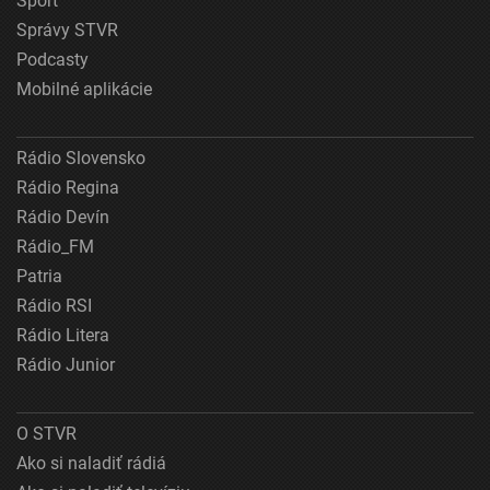
Šport
Správy STVR
Podcasty
Mobilné aplikácie
Rádio Slovensko
Rádio Regina
Rádio Devín
Rádio_FM
Patria
Rádio RSI
Rádio Litera
Rádio Junior
O STVR
Ako si naladiť rádiá