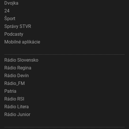
Dvojka
24
Šport
Správy STVR
Podcasty
Mobilné aplikácie
Rádio Slovensko
Rádio Regina
Rádio Devín
Rádio_FM
Patria
Rádio RSI
Rádio Litera
Rádio Junior