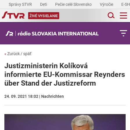
Správy STVR
Deti
Pečie celé Slovensko
Výročie
E-S
ŽIVÉ VYSIELANIE
«
Zurück / späť
Justizministerin Kolíková
informierte EU-Kommissar Reynders
über Stand der Justizreform
24. 09. 2021 18:02 | Nachrichten