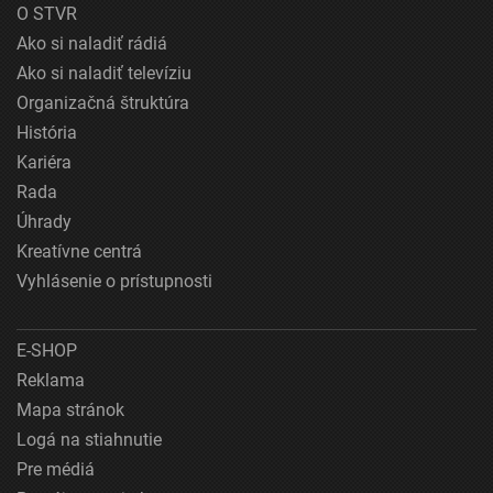
O STVR
Ako si naladiť rádiá
Ako si naladiť televíziu
Organizačná štruktúra
História
Kariéra
Rada
Úhrady
Kreatívne centrá
Vyhlásenie o prístupnosti
E-SHOP
Reklama
Mapa stránok
Logá na stiahnutie
Pre médiá